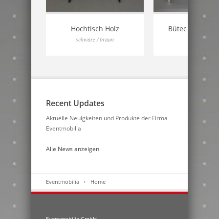
gsklammer
Hochtisch Holz
Bütec Bühnenp
schwarz / braun
Recent Updates
Aktuelle Neuigkeiten und Produkte der Firma
Eventmobilia
Alle News anzeigen
Eventmobilia
Home
Eventmobilia GmbH