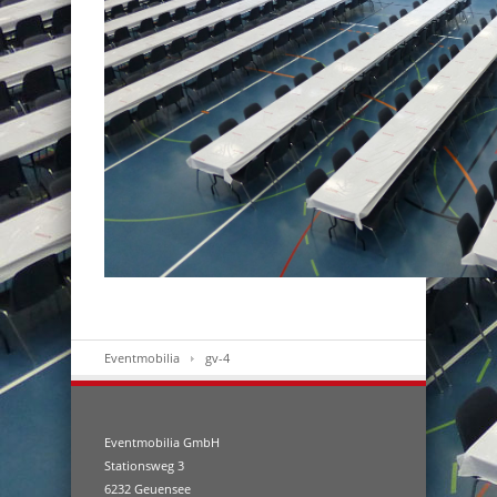
Eventmobilia
gv-4
Eventmobilia GmbH
Stationsweg 3
6232 Geuensee