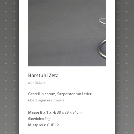
Barstuhl Zeta
Bar Stühle
Gestell in chrom, Sitzpolster mit Leder
überzogen in schwarz.
Masse B x T x H:
38 x 38 x 84cm
Gewicht:
6kg
Mietpreis:
CHF 12.-