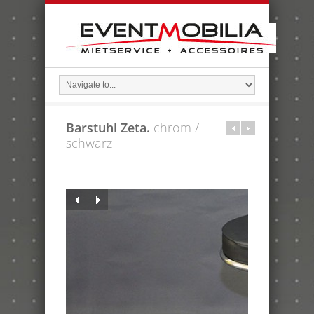
Barstuhl Zeta.
chrom /
schwarz