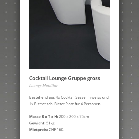
Cocktail Lounge Gruppe gross
Lounge Mobiliar
Bestehend aus 4x Cocktail Sessel in weiss und
1x Bistrotisch. Bietet Platz für 4 Personen.
Masse B x T x H:
200 x 200 x 75cm
Gewicht:
51kg
Mietpreis:
CHF 160.-