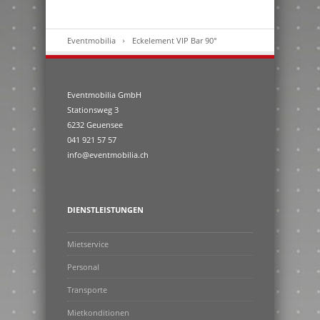
Eventmobilia
Eckelement VIP Bar 90°
Eventmobilia GmbH
Stationsweg 3
6232 Geuensee
041 921 57 57
info@eventmobilia.ch
DIENSTLEISTUNGEN
Mietservice
Personal
Transporte
Mietkonditionen