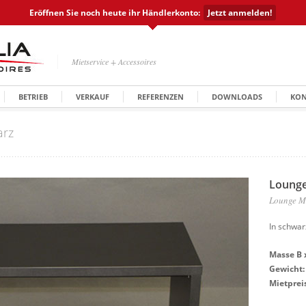
Eröffnen Sie noch heute ihr Händlerkonto:
Jetzt anmelden!
Mietservice + Accessoires
BETRIEB
VERKAUF
REFERENZEN
DOWNLOADS
KON
rz
Lounge
Lounge M
In schwar
Masse B x
Gewicht:
Mietpreis