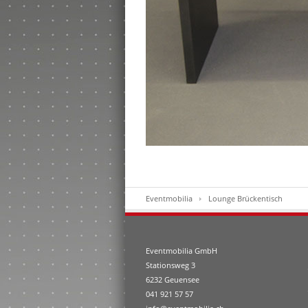
Eventmobilia
Lounge Brückentisch
Eventmobilia GmbH
Stationsweg 3
6232 Geuensee
041 921 57 57