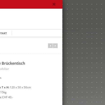
TAKT
 Brückentisch
obiliar
z.
 T x H:
120 x 50 x 50cm
15kg
:
CHF 40.-