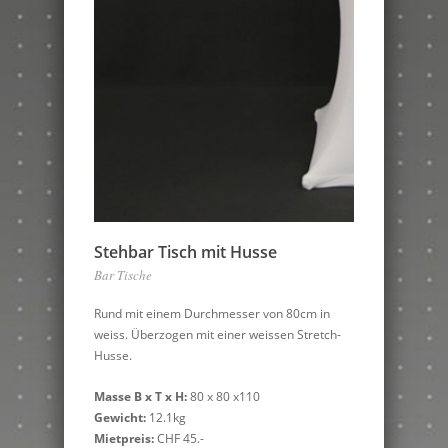
Stehbar Tisch mit Husse
Bar Tische
Rund mit einem Durchmesser von 80cm in
weiss. Überzogen mit einer weissen Stretch-
Husse.
Masse B x T x H:
80 x 80 x110
Gewicht:
12.1kg
Mietpreis:
CHF 45.-