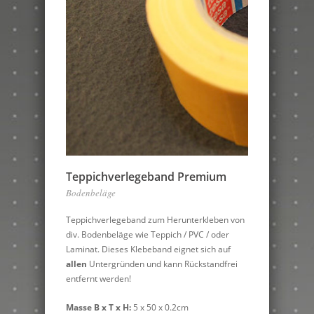
Teppichverlegeband Premium
Bodenbeläge
Teppichverlegeband zum Herunterkleben von
div. Bodenbeläge wie Teppich / PVC / oder
Laminat. Dieses Klebeband eignet sich auf
allen
Untergründen und kann Rückstandfrei
entfernt werden!
Masse B x T x H:
5 x 50 x 0.2cm