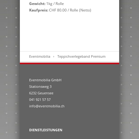
Gewicht:
1kg / Rolle
Kaufpreis:
CHF 80.00 / Rolle (Netto)
Eventmobilia
Teppichverlegeband Premium
Eventmobilia GmbH
Stationsweg 3
6232 Geuensee
041 921 57 57
info@eventmobilia.ch
DIENSTLEISTUNGEN